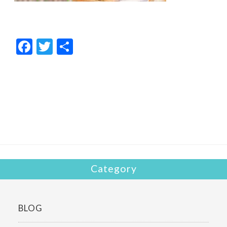
F
T
共
ac
w
有
e
itt
b
er
o
o
k
Category
BLOG