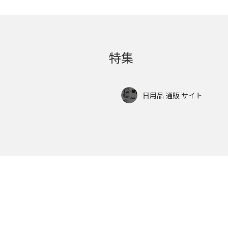
b
er
o
o
k
特集
日用品 通販 サイト