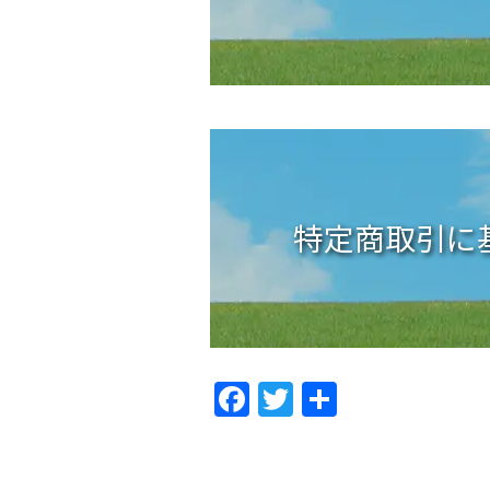
特定商取引に
F
T
共
ac
w
有
e
itt